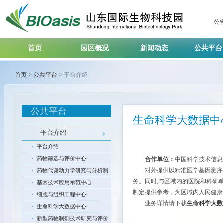
公
首页
园区概况
新闻动态
公共平
首页
>
公共平台
>
平台介绍
公共平台
生命科学大数据中
平台介绍
平台介绍
药物筛选与评价中心
合作单位：
中国科学技术信息
对外提供以精准医学基因测序数
药物代谢动力学研究与分析测
务。同时,与区域内的医院和科研
试中心
基因技术应用示范中心
制定提供参考，为区域内人民健康
细胞与组织工程中心
业务详情请下载
生命科学大数
生命科学大数据中心
新型药物制剂技术研究与评价